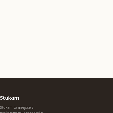
Stukam
Stukam to miejsce z
praktycznymi poradami o