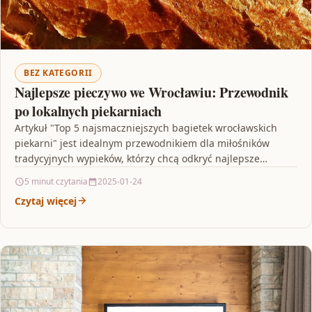
BEZ KATEGORII
Najlepsze pieczywo we Wrocławiu: Przewodnik
po lokalnych piekarniach
Artykuł "Top 5 najsmaczniejszych bagietek wrocławskich
piekarni" jest idealnym przewodnikiem dla miłośników
tradycyjnych wypieków, którzy chcą odkryć najlepsze
bagietki we Wrocławiu. Autor opisuje pięć…
5 minut czytania
2025-01-24
Czytaj więcej