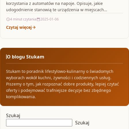
korzystania z automatów na napoje. Opisuje, jakie
udogodnienie stanowią te urządzenia w miejscach
publicznych, biurach i szkołach,…
4 minut czytania
2025-01-06
Czytaj więcej
O blogu Stukam
Stukam to poradnik lifestylowo-kulinarny o świadomych
wyborach wokół kuchni, żywności i codziennych usług.
Piszemy o tym, jak rozpoznać dobre produkty, lepiej czytać
oferty i podejmować trafniejsze decyzje bez zbędnego
komplikowania.
Szukaj
Szukaj