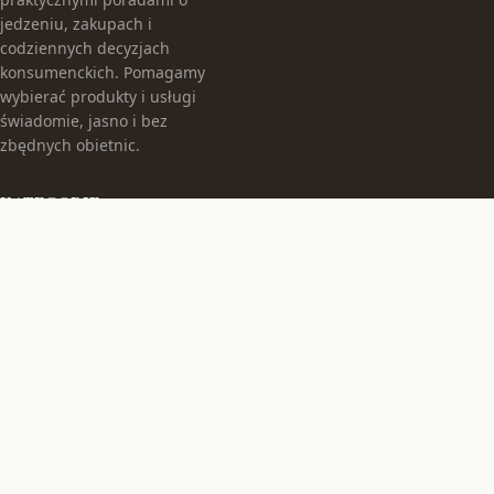
jedzeniu, zakupach i
codziennych decyzjach
konsumenckich. Pomagamy
wybierać produkty i usługi
świadomie, jasno i bez
zbędnych obietnic.
KATEGORIE
Bez kategorii
TEMATY
Kuchnia
WIĘCEJ