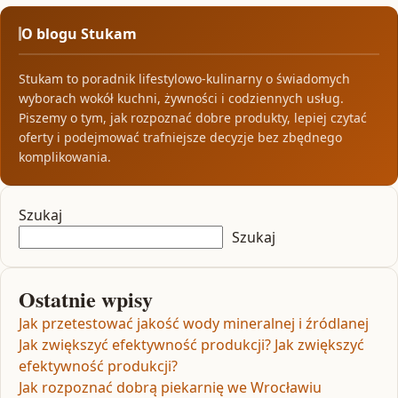
O blogu Stukam
Stukam to poradnik lifestylowo-kulinarny o świadomych
wyborach wokół kuchni, żywności i codziennych usług.
Piszemy o tym, jak rozpoznać dobre produkty, lepiej czytać
oferty i podejmować trafniejsze decyzje bez zbędnego
komplikowania.
Szukaj
Szukaj
Ostatnie wpisy
Jak przetestować jakość wody mineralnej i źródlanej
Jak zwiększyć efektywność produkcji? Jak zwiększyć
efektywność produkcji?
Jak rozpoznać dobrą piekarnię we Wrocławiu