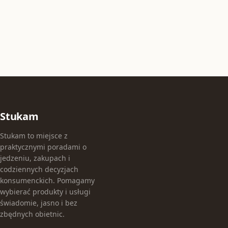
Stukam
Stukam to miejsce z
praktycznymi poradami o
jedzeniu, zakupach i
codziennych decyzjach
konsumenckich. Pomagamy
wybierać produkty i usługi
świadomie, jasno i bez
zbędnych obietnic.