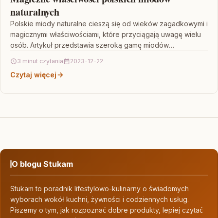
naturalnych
Polskie miody naturalne cieszą się od wieków zagadkowymi i
magicznymi właściwościami, które przyciągają uwagę wielu
osób. Artykuł przedstawia szeroką gamę miodów
dostępnych na polskim…
3 minut czytania
2023-12-22
Czytaj więcej
O blogu Stukam
Stukam to poradnik lifestylowo-kulinarny o świadomych
wyborach wokół kuchni, żywności i codziennych usług.
Piszemy o tym, jak rozpoznać dobre produkty, lepiej czytać