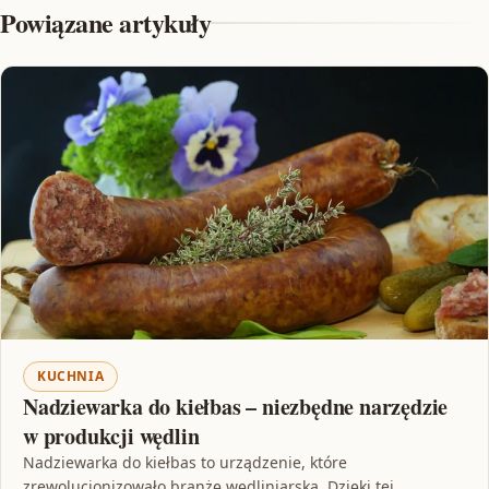
Powiązane artykuły
KUCHNIA
Nadziewarka do kiełbas – niezbędne narzędzie
w produkcji wędlin
Nadziewarka do kiełbas to urządzenie, które
zrewolucjonizowało branżę wędliniarską. Dzięki tej