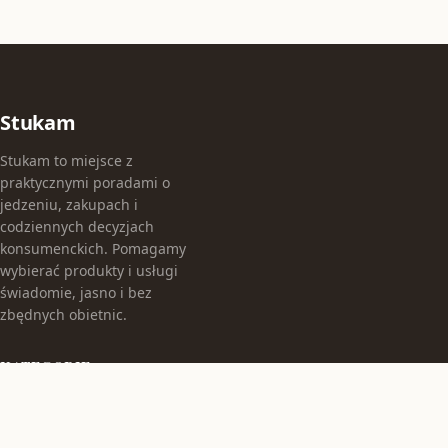
Stukam
Stukam to miejsce z
praktycznymi poradami o
jedzeniu, zakupach i
codziennych decyzjach
konsumenckich. Pomagamy
wybierać produkty i usługi
świadomie, jasno i bez
zbędnych obietnic.
KATEGORIE
Bez kategorii