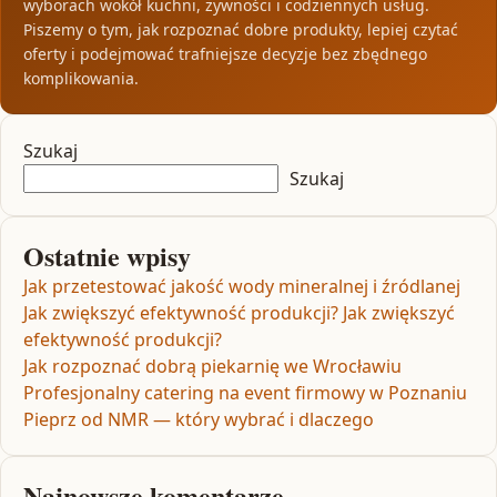
wyborach wokół kuchni, żywności i codziennych usług.
Piszemy o tym, jak rozpoznać dobre produkty, lepiej czytać
oferty i podejmować trafniejsze decyzje bez zbędnego
komplikowania.
Szukaj
Szukaj
Ostatnie wpisy
Jak przetestować jakość wody mineralnej i źródlanej
Jak zwiększyć efektywność produkcji? Jak zwiększyć
efektywność produkcji?
Jak rozpoznać dobrą piekarnię we Wrocławiu
Profesjonalny catering na event firmowy w Poznaniu
Pieprz od NMR — który wybrać i dlaczego
Najnowsze komentarze