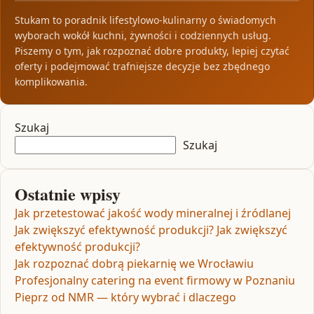
Stukam to poradnik lifestylowo-kulinarny o świadomych
wyborach wokół kuchni, żywności i codziennych usług.
Piszemy o tym, jak rozpoznać dobre produkty, lepiej czytać
oferty i podejmować trafniejsze decyzje bez zbędnego
komplikowania.
Szukaj
Szukaj
Ostatnie wpisy
Jak przetestować jakość wody mineralnej i źródlanej
Jak zwiększyć efektywność produkcji? Jak zwiększyć
efektywność produkcji?
Jak rozpoznać dobrą piekarnię we Wrocławiu
Profesjonalny catering na event firmowy w Poznaniu
Pieprz od NMR — który wybrać i dlaczego