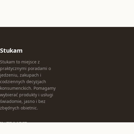
Stukam
Stukam to miejsce z
praktycznymi poradami o
jedzeniu, zakupach i
codziennych decyzjach
konsumenckich. Pomagamy
wybierać produkty i usługi
świadomie, jasno i bez
zbędnych obietnic.
KATEGORIE